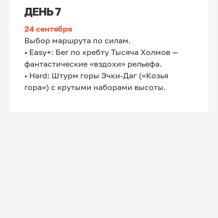
ваш лучший результат на ROSA Wild Trail.
ДЕНЬ 7
- Инфраструктура курорта: Подъёмники,
комфортабельные отели, сервис - мы
24 сентября
экономим ваши силы и время для
Выбор маршрута по силам.
главного.
- Практика, а не просто теория: Мы
• Easy+: Бег по хребту Тысяча Холмов —
минимизируем «разговоры о беге» в
фантастические «вздохи» рельефа.
пользу самого бега, разбора и
• Hard: Штурм горы Эчки-Даг («Козья
повторения.
гора») с крутыми наборами высоты.
Если вы хотите подойти к своему старту
не просто набеганным, а технически
подкованным, тактически мыслящим и
морально готовым - этот кемп для вас.
Готовы провести конец лета с пользой для
своего бега?