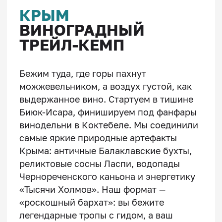
выдержанное вино. Стартуем в тишине
Биюк-Исара, финишируем под фанфары
винодельни в Коктебеле. Мы соединили
самые яркие природные артефакты
Крыма: античные Балаклавские бухты,
реликтовые сосны Ласпи, водопады
Чернореченского каньона и энергетику
«Тысячи Холмов». Наш формат —
«роскошный бархат»: вы бежите
легендарные тропы с гидом, а ваш
багаж и комфортная база ждут вас к
вечеру. Никаких палаток и бытовых
сложностей. Только бег, виды и
дегустации. Финальный аккорд — трейл-
марафон «Мадера Коктебеля». Вы
подходите к нему разогретыми,
сильными и готовыми кайфовать от
дистанции.
ОСТАВИТЬ ЗАЯВКУ