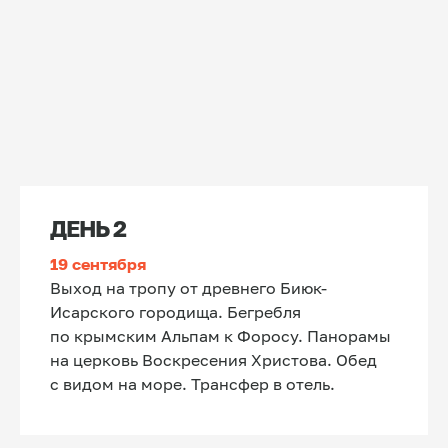
22 СЕНТЯБРЯ
ДЕНЬ 5
ТЕСНИНЫ
Чернореченский
каньон
Самый сочный технический трек. Бежим вдоль
изумрудной реки Черная под вековыми скалами.
Много теней и влажного воздуха. После
ДЕНЬ 2
пробежки — опциональное погружение
в природные ванны. После — переезд в Новый
Свет
19 сентября
Выход на тропу от древнего Биюк-
Исарского городища. Бегребля
23 СЕНТЯБРЯ
по крымским Альпам к Форосу. Панорамы
на церковь Воскресения Христова. Обед
с видом на море. Трансфер в отель.
ДЕНЬ 6
ОКЕАНСКИЕ ИСТОРИИ