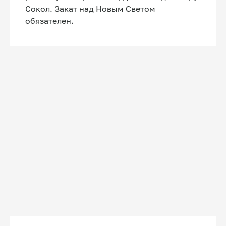
Сокол. Закат над Новым Светом
обязателен.
ПОЧЕМУ ИМЕННО
ЭТА ПРОГРАММА?
- Концентрация на результате: Каждый
элемент кемпа подчинён цели - показать