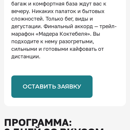
ПРОГРАММА:
9 ДНЕЙ СО ВКУСОМ
КРЫМА
В основе маршрута — смена локаций от
Фороса до Коктебеля с максимальным
комфортом.
18 СЕНТЯБРЯ
День 1
ЗНАКОМСТВО