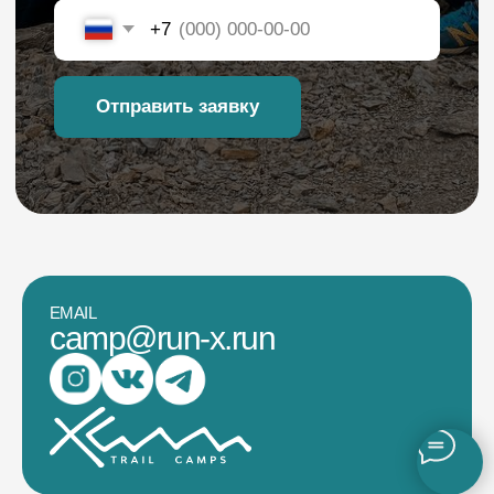
EMAIL
camp@run-x.run