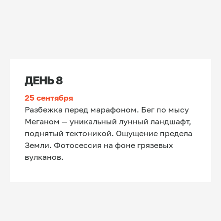
Поехали вместе
с нами в кэмп
твоей мечты
Для нас важно удивить вас, показать вам
мир таким, каким видим его мы. Пройти с
нами такие маршруты, которых нет ни в
ДЕНЬ 8
одном путеводителе.
25 сентября
Разбежка перед марафоном. Бег по мысу
Меганом — уникальный лунный ландшафт,
поднятый тектоникой. Ощущение предела
+7
Земли. Фотосессия на фоне грязевых
вулканов.
Отправить заявку