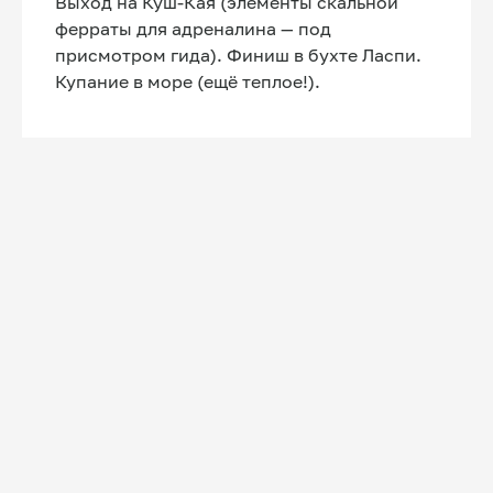
Выход на Куш-Кая (элементы скальной
ДЕНЬ 8
ВЕТРА И ОБРЫВЫ
ферраты для адреналина — под
Меганом
присмотром гида). Финиш в бухте Ласпи.
Разбежка перед марафоном. Бег по мысу
Купание в море (ещё теплое!).
Меганом — уникальный лунный ландшафт,
поднятый тектоникой. Ощущение предела
Земли. Фотосессия на фоне грязевых
вулканов.